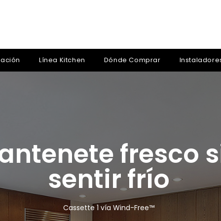
zación
Línea Kitchen
Dónde Comprar
Instaladore
Estilo en el aire
Cassette Circular 360°