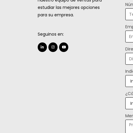
nuestro equipo de ventas para
Núm
estudiar las mejores opciones
para su empresa.
Emp
Seguinos en:
Dir
Ind
¿Có
Men