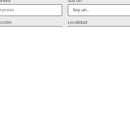
resa:
Soy un:
ección:
Localidad:
ique sus productos de interes:
mo llegaste a nosotros? :
saje: