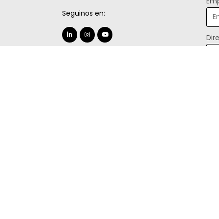
Emp
Seguinos en:
Dir
Ind
¿Có
Men